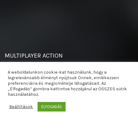
MULTIPLAYER ACTION
Accumsan ut diam odio morbi duis posuere facilisis dui metus
A weboldalunkon cookie-kat használunk, hogy a
interdum in pulvinar imperdiet phasellus a neque vel placerat ad
legrelevánsabb élményt nyújtsuk Önnek, emlékezzen
a id commodo ullamcorper. Curae a a parturient praesent
preferenciáira és megismételje látogatásait. Az
„Elfogadás” gombra kattintva hozzájárul az ÖSSZES sütik
dapibus sit morbi leo ut tristique molestie condimentum non
használatához.
ullamcorper sodales ornare a massa aenean feugiat id quis.
Beállítások
ELFOGADÁS
„Condimentum ac quisque blandit magnis mus
scelerisque pulvinar aenean tempus etiam
tincidunt”