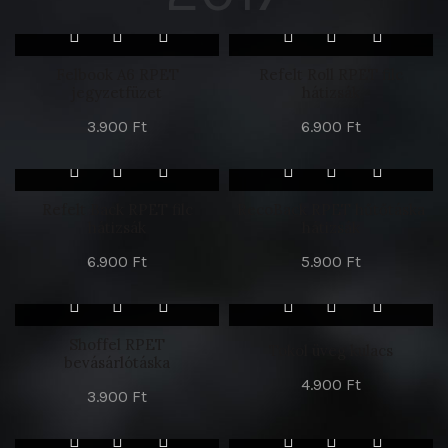
Felbook A6 RPET
Refelt Roll RPET filc
jegyzetfüzet
hátizsák
3.900
Ft
6.900
Ft
Refelt Back RPET filc
RecoBack RPET hűtőtáska
hátizsák
hátizsák
6.900
Ft
5.900
Ft
Shoffel RPET
Tokol üveg kulacs
bevásárlótáska
4.900
Ft
3.900
Ft