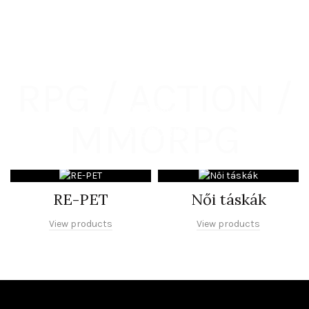
RPG / ACTION /
Check out our
MMORPG
CATEGORIES
RE-PET
Női táskák
View products
View products