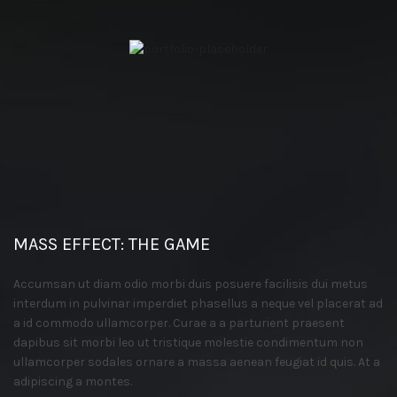
MASS EFFECT: THE GAME
Accumsan ut diam odio morbi duis posuere facilisis dui metus
interdum in pulvinar imperdiet phasellus a neque vel placerat ad
a id commodo ullamcorper. Curae a a parturient praesent
dapibus sit morbi leo ut tristique molestie condimentum non
ullamcorper sodales ornare a massa aenean feugiat id quis. At a
adipiscing a montes.