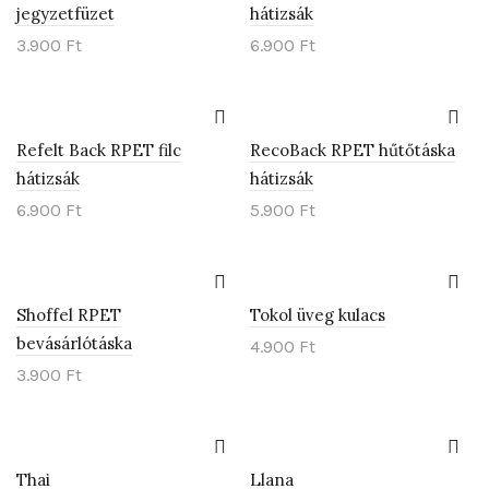
jegyzetfüzet
hátizsák
3.900
Ft
6.900
Ft
Refelt Back RPET filc
RecoBack RPET hűtőtáska
hátizsák
hátizsák
6.900
Ft
5.900
Ft
Shoffel RPET
Tokol üveg kulacs
bevásárlótáska
4.900
Ft
3.900
Ft
Thai
Llana