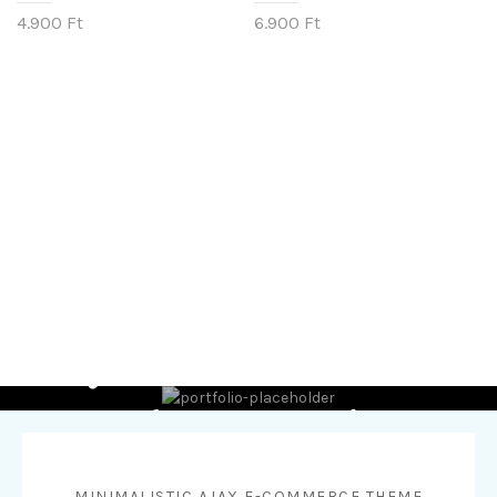
4.900
Ft
6.900
Ft
Read more about
our lingerie store.
MINIMALISTIC AJAX E-COMMERCE THEME