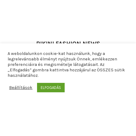
BIKINI FASHION NEWS
A weboldalunkon cookie-kat használunk, hogy a
legrelevánsabb élményt nyújtsuk Önnek, emlékezzen
Lifestyle
24
preferenciáira és megismételje látogatásait. Az
Sed ultrices netus
„Elfogadás” gombra kattintva hozzájárul az ÖSSZES sütik
JAN
használatához.
By
admin
Leave a comment
Beállítások
ELFOGADÁS
Fashion
24
Condentum integer ridiculus
JAN
By
admin
Leave a comment