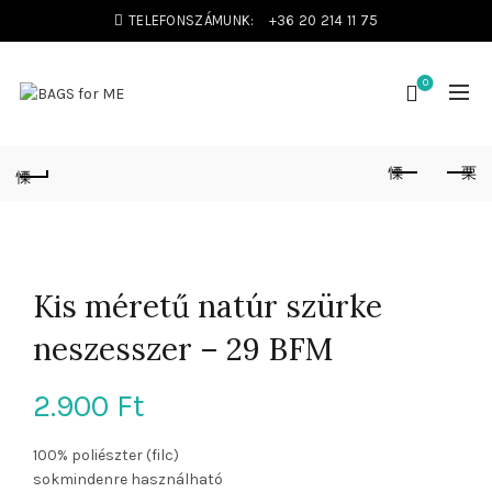
TELEFONSZÁMUNK:
+36 20 214 11 75
0
Kis méretű natúr szürke
neszesszer – 29 BFM
2.900
Ft
100% poliészter (filc)
sokmindenre használható