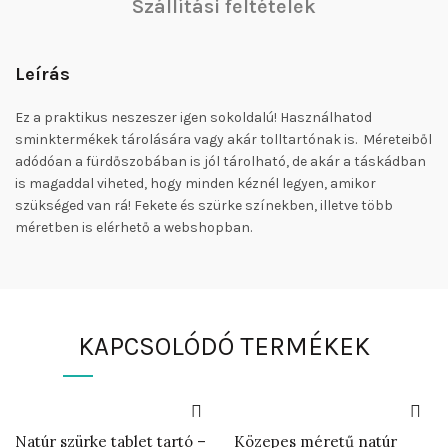
Szállítási feltételek
Leírás
Ez a praktikus neszeszer igen sokoldalú! Használhatod
sminktermékek tárolására vagy akár tolltartónak is. Méreteiből
adódóan a fürdőszobában is jól tárolható, de akár a táskádban
is magaddal viheted, hogy minden kéznél legyen, amikor
szükséged van rá! Fekete és szürke színekben, illetve több
méretben is elérhető a webshopban.
KAPCSOLÓDÓ TERMÉKEK
Natúr szürke tablet tartó –
Közepes méretű natúr