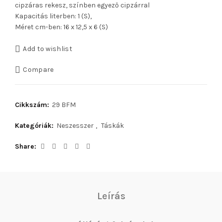
cipzáras rekesz, színben egyező cipzárral
Kapacitás literben: 1 (S),
Méret cm-ben: 16 x 12,5 x 6 (S)
Add to wishlist
Compare
Cikkszám:
29 BFM
Kategóriák:
Neszesszer
,
Táskák
Share
Leírás