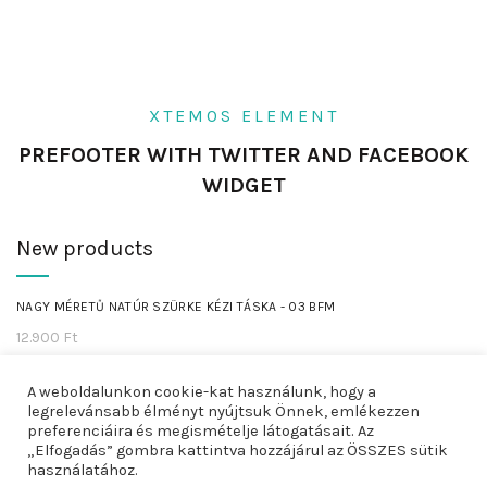
XTEMOS ELEMENT
PREFOOTER WITH TWITTER AND FACEBOOK
WIDGET
New products
NAGY MÉRETŰ NATÚR SZÜRKE KÉZI TÁSKA - 03 BFM
12.900
Ft
NAGY MÉRETŰ FEKETE KÉZI TÁSKA - 04 BFM
A weboldalunkon cookie-kat használunk, hogy a
legrelevánsabb élményt nyújtsuk Önnek, emlékezzen
12.900
Ft
preferenciáira és megismételje látogatásait. Az
„Elfogadás” gombra kattintva hozzájárul az ÖSSZES sütik
használatához.
NATÚR SZÜRKE VÁLLTÁSKA BŐR PÁNTTAL - 05 BFM