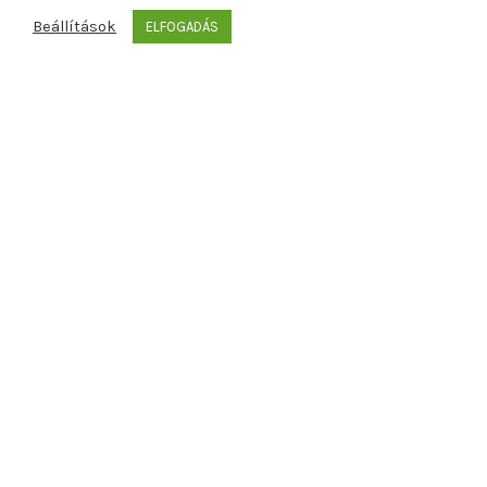
12.900
Ft
Beállítások
ELFOGADÁS
Featured
NAGY MÉRETŰ NATÚR SZÜRKE KÉZI TÁSKA - 03 BFM
12.900
Ft
NAGY MÉRETŰ FEKETE KÉZI TÁSKA - 04 BFM
12.900
Ft
NATÚR SZÜRKE VÁLLTÁSKA BŐR PÁNTTAL - 05 BFM
12.900
Ft
FEKETE VÁLLTÁSKA BŐR PÁNTTAL - 06 BFM
12.900
Ft
Recent tweets